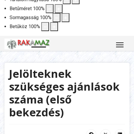
Betűméret
100
%
Sormagasság
100
%
Betűköz
100
%
Jelölteknek
szükséges ajánlások
száma (első
bekezdés)