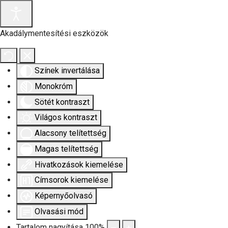
Akadálymentesítési eszközök
Színek invertálása
Monokróm
Sötét kontraszt
Világos kontraszt
Alacsony telítettség
Magas telítettség
Hivatkozások kiemelése
Címsorok kiemelése
Képernyőolvasó
Olvasási mód
Tartalom nagyítása
100
%