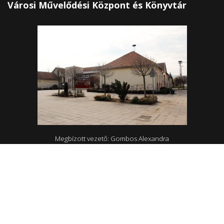
Városi Művelődési Központ és Könyvtár
Megbízott vezető: Gombos Alexandra
4465 Rakamaz, Szent István út 174
0642/570-727; 0642/570-31
Hétfő - Péntek: 10.00-18.00
Rakamazi Mesevár Óvoda és mini bölcsőde