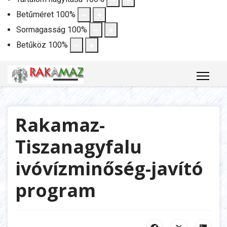
Betűméret
100
%
Sormagasság
100
%
Betűköz
100
%
Rakamaz-
Tiszanagyfalu
ivóvízminőség-javító
program