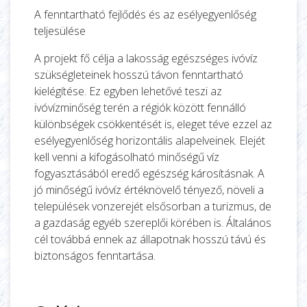
A fenntartható fejlődés és az esélyegyenlőség
teljesülése
A projekt fő célja a lakosság egészséges ivóvíz
szükségleteinek hosszú távon fenntartható
kielégítése. Ez egyben lehetővé teszi az
ivóvízminőség terén a régiók között fennálló
különbségek csökkentését is, eleget téve ezzel az
esélyegyenlőség horizontális alapelveinek. Elejét
kell venni a kifogásolható minőségű víz
fogyasztásából eredő egészség károsításnak. A
jó minőségű ivóvíz értéknövelő tényező, növeli a
települések vonzerejét elsősorban a turizmus, de
a gazdaság egyéb szereplői körében is. Általános
cél továbbá ennek az állapotnak hosszú távú és
biztonságos fenntartása.