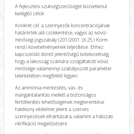
A fejlesztési szükségszerűséget közvetlenül
kielégítő célok
Konkrét cél: a szennyezők koncentrációjának
határérték alá csökkentése, vagyis az ivóvíz-
minőségi jogszabály (201/2001. (X.25.) Korm.
rend.) követelményeinek teljesítése. Ehhez
kapcsolódó döntő jelentőségű kötelezettség,
hogy a lakosság számára szolgáltatott ivóvíz
minősége valamennyi szabályozott paraméter
tekintetében megfelelő legyen.
Az ammónia-mentesítés, vas- és
mangántalanítás mellett a biztonságos
fertőtlenítés lehetőségének megteremtése
hatékony védelmet jelent a szerves
szennyezések elhárítására, valamint a hálózati
nitrifikáció megelőzésére.