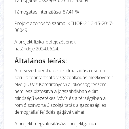
Támogatás összege: 629 313 480 Ft
Támogatás intenzitása: 87,41 %
Projekt azonosító száma: KEHOP-2.1.3-15-2017-
00049
A projekt fizikai befejezésének
határideje:2024.06.24.
Általános leírás:
A tervezett beruházások elmaradása esetén
sérül a fenntartható vízgazdálkodás megkövetelt
elve (EU Víz Keretirányelv) a lakosság részére
nem lesz biztosítva a jogszabályban előírt
minőségű vezetékes ivóvíz és a térségében a
romló színvonalú szolgáltatás a gazdasági és
demográfiai fejlődés gátjává válhat.
A projekt megvalósításával projektgazda