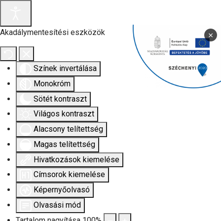
Akadálymentesítési eszközök
×
Színek invertálása
Monokróm
Sötét kontraszt
Világos kontraszt
Alacsony telítettség
Magas telítettség
Hivatkozások kiemelése
Címsorok kiemelése
Képernyőolvasó
Olvasási mód
Tartalom nagyítása
100
%