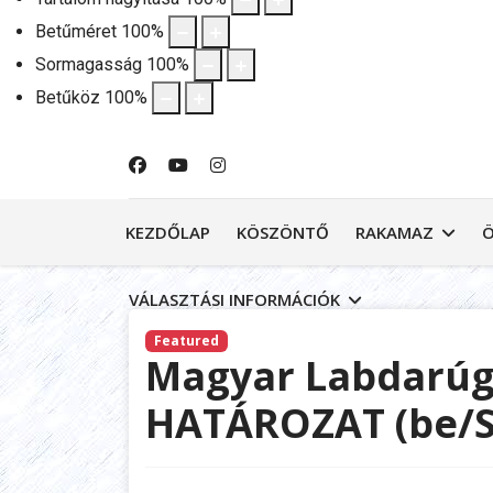
Betűméret
100
%
Sormagasság
100
%
Betűköz
100
%
KEZDŐLAP
KÖSZÖNTŐ
RAKAMAZ
VÁLASZTÁSI INFORMÁCIÓK
Featured
Magyar Labdarúg
HATÁROZAT (be/S