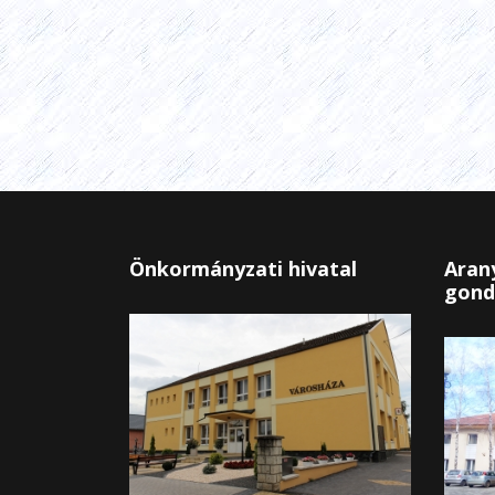
Önkormányzati hivatal
Arany
gond