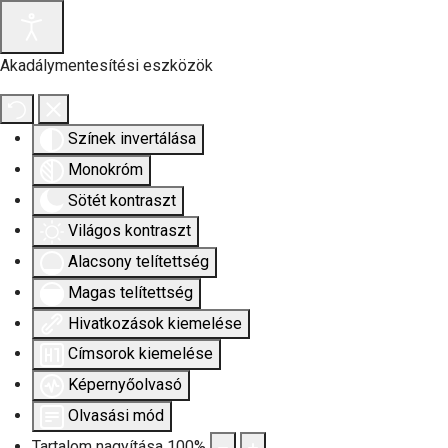
Akadálymentesítési eszközök
Színek invertálása
Monokróm
Sötét kontraszt
Világos kontraszt
Alacsony telítettség
Magas telítettség
Hivatkozások kiemelése
Címsorok kiemelése
Képernyőolvasó
Olvasási mód
Tartalom nagyítása
100
%