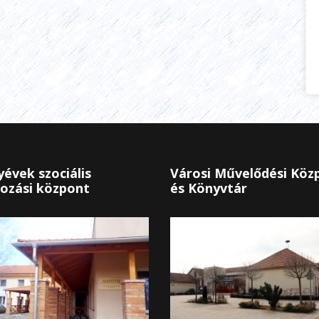
évek szociális
Városi Művelődési Köz
ozási központ
és Könyvtár