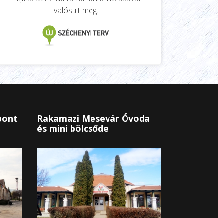
valósult meg.
pont
Rakamazi Mesevár Óvoda
és mini bölcsőde