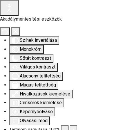
Akadálymentesítési eszközök
Színek invertálása
Monokróm
Sötét kontraszt
Világos kontraszt
Alacsony telítettség
Magas telítettség
Hivatkozások kiemelése
Címsorok kiemelése
Képernyőolvasó
Olvasási mód
Tartalom nagyítása
100
%