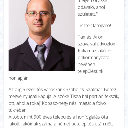
mélyén örökké
odavaló, ahol
született."
Tisztelt látogató!
Tamási Áron
szavaival üdvözlöm
Rakamaz lakói és
önkormányzata
nevében
településünk
honlapján.
Az alig 5 ezer fős városkánk Szabolcs-Szatmár-Bereg
megye nyugati kapuja. A szőke Tisza bal partján fekszik,
ott, ahol a tokaji Kopasz-hegy nézi magát a folyó
tükrében.
A több, mint 900 éves település a honfoglalás óta
lakott, lakóinak száma a német betelepítés után nőtt