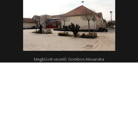
Megbízott vezető: Gombos Alexandra
4465 Rakamaz, Szent István út 174
0642/570-727; 0642/570-31
Hétfő - Péntek: 10.00-18.00
Rakamazi Mesevár Óvoda és mini bölcsőde