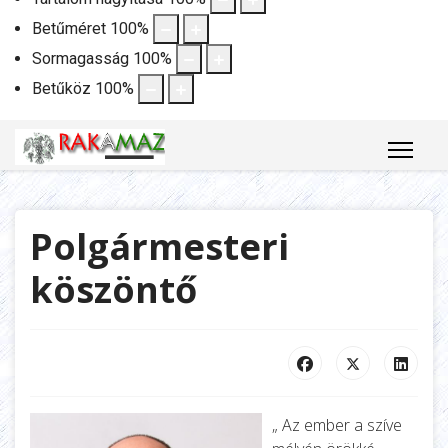
Betűméret
100
%
Sormagasság
100
%
Betűköz
100
%
Polgármesteri
köszöntő
„ Az ember a szíve