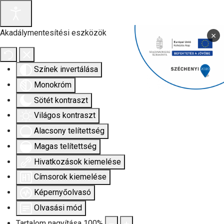
Akadálymentesítési eszközök
×
Színek invertálása
Monokróm
Sötét kontraszt
Világos kontraszt
Alacsony telítettség
Magas telítettség
Hivatkozások kiemelése
Címsorok kiemelése
Képernyőolvasó
Olvasási mód
Tartalom nagyítása
100
%