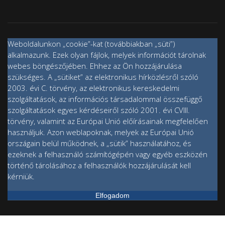
Weboldalunkon „cookie”-kat (továbbiakban „süti”)
alkalmazunk. Ezek olyan fájlok, melyek információt tárolnak
webes böngészőjében. Ehhez az Ön hozzájárulása
szükséges. A „sütiket” az elektronikus hírközlésről szóló
2003. évi C. törvény, az elektronikus kereskedelmi
szolgáltatások, az információs társadalommal összefüggő
szolgáltatások egyes kérdéseiről szóló 2001. évi CVIII.
törvény, valamint az Európai Unió előírásainak megfelelően
használjuk. Azon weblapoknak, melyek az Európai Unió
országain belül működnek, a „sütik” használatához, és
ezeknek a felhasználó számítógépén vagy egyéb eszközén
történő tárolásához a felhasználók hozzájárulását kell
kérniük.
Elfogadom