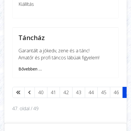
Táncház
Garantált a jókedv, zene és a tánc!
Amatőr és profi táncos lábúak figyelem!
Bővebben …
40
41
42
43
44
45
46
4
47. oldal / 49
Rakamaz Város Önkormányzata