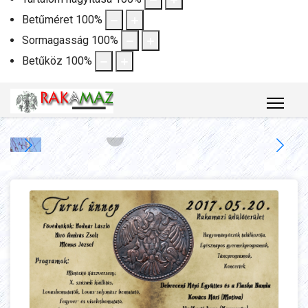
Betűméret
100
%
Sormagasság
100
%
Betűköz
100
%