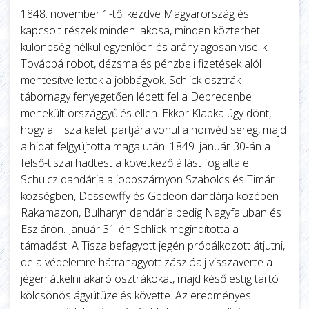
1848. november 1-től kezdve Magyarország és
kapcsolt részek minden lakosa, minden közterhet
különbség nélkül egyenlően és aránylagosan viselik.
Továbbá robot, dézsma és pénzbeli fizetések alól
mentesítve lettek a jobbágyok. Schlick osztrák
tábornagy fenyegetően lépett fel a Debrecenbe
menekült országgyűlés ellen. Ekkor Klapka úgy dönt,
hogy a Tisza keleti partjára vonul a honvéd sereg, majd
a hidat felgyújtotta maga után. 1849. január 30-án a
felső-tiszai hadtest a következő állást foglalta el.
Schulcz dandárja a jobbszárnyon Szabolcs és Timár
községben, Dessewffy és Gedeon dandárja középen
Rakamazon, Bulharyn dandárja pedig Nagyfaluban és
Eszláron. Január 31-én Schlick megindította a
támadást. A Tisza befagyott jegén próbálkozott átjutni,
de a védelemre hátrahagyott zászlóalj visszaverte a
jégen átkelni akaró osztrákokat, majd késő estig tartó
kölcsönös ágyútüzelés követte. Az eredményes