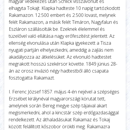
magyar védekezés után Schlick visszavonult és
elhagyta Tokajt. Klapka hadteste 10 napig tartózkodott
Rakamazon. 12.500 embert és 2.500 lovast, melynek
felét Rakamazon, a másik felét Timáron, Nagyfalun és
Eszláron szállásolták be. Ezeknek élelemmel és
tüzelővel való ellátása nagy erőfeszítést jelentett. Az
ellenség elvonulása után Klapka igyekezett a Tisza
nyugati partján elhelyezkedni, ameddig a zajlás nem
akadályozza az átkelésüket. Az elvonuló hadtestet
megrakott hosszú szekérsor követte. 1849 június 28-
án az orosz invázió négy hadtestből álló csapata
fosztogatta Rakamazt.
I. Ferenc József 1857. május 4-én nejével a szépséges
Erzsébet királynéval magyarországi körutat tett,
amelynek során Bereg megye szép tájaival akart
megismerkedni, ahol a kincstár szép erdőgazdasággal
rendelkezett. Az áthaladásukat Rakamaz és Tokaj
között felállított kőszobor örökíti meg. Rakamazra