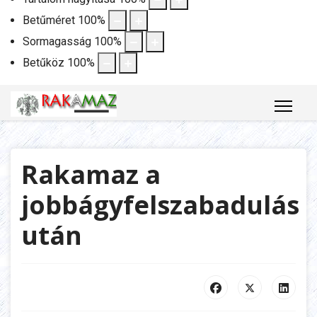
Betűméret
100
%
Sormagasság
100
%
Betűköz
100
%
Rakamaz a
jobbágyfelszabadulás
után