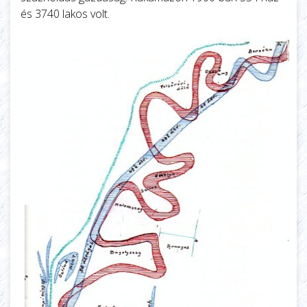
és 3740 lakos volt.