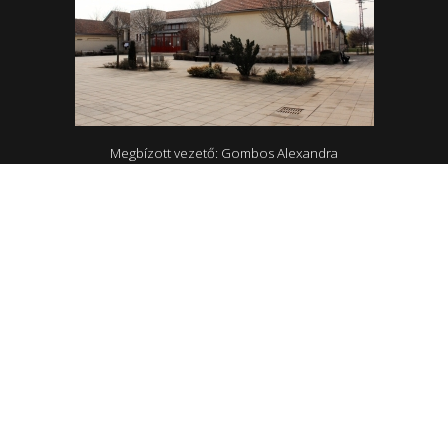
Megbízott vezető: Gombos Alexandra
4465 Rakamaz, Szent István út 174
0642/570-727; 0642/570-31
Hétfő - Péntek: 10.00-18.00
Rakamazi Mesevár Óvoda és mini bölcsőde