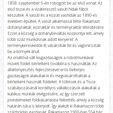
1858. szeptember 5-én robogott be az első vonat. Az
első tiszai és a vízáteresztő vasúti hidak fából
készültek. A vasúti és a közúti vashidak az 1890-es
években épültek. A vasút alkalmassá tette Rakamazt
dohányraktár, közraktár és terményraktár létesítésére.
Ezzel a község a dohánybeváltás központja lett, amely
több száz munkásnak adott kenyeret. A
terménykereskedők itt vásárolták fel és vagonírozták
be a környék áruit.
Az önállóvá vált kisgazdaságok a robotmunkával
művelt földet bérletként továbbra is használták. Az
állattenyésztés fejlesztésével erős belterjes
gazdaságok alakultak ki és megvásárolhatták a
bérletként használt földeket. A töltések és a Tisza
szabályozásánál kordélyos vállalkozások alakultak a
kubikus munkák elvégzésére, az így szerzett
jövedelmeket földvásárlásba fektették, amely a község
határán túlra is kiterjedt. Így alakult ki Rakamazon több
százholdas gazdaság. Rakamazon 1900-ban 554 ház