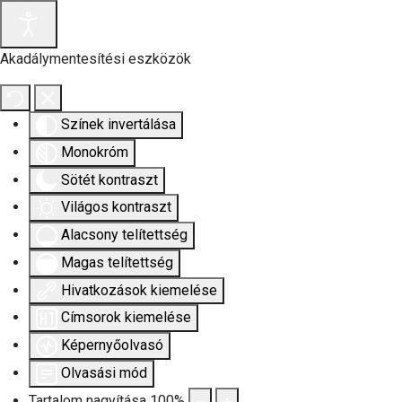
Akadálymentesítési eszközök
Színek invertálása
Monokróm
Sötét kontraszt
Világos kontraszt
Alacsony telítettség
Magas telítettség
Hivatkozások kiemelése
Címsorok kiemelése
Képernyőolvasó
Olvasási mód
Tartalom nagyítása
100
%