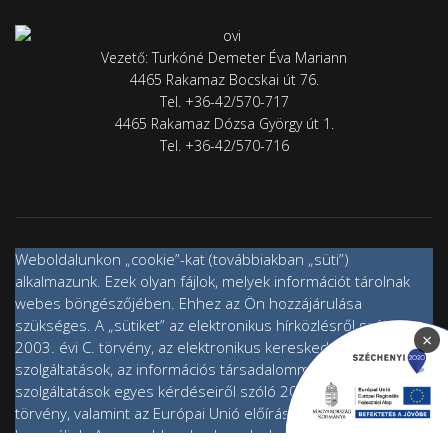
4465 Rakamaz Bocskai út 76.
Tel. +36-42/570-717
4465 Rakamaz Dózsa György út 1.
Tel. +36-42/570-716
Weboldalunkon „cookie”-kat (továbbiakban „süti”)
alkalmazunk. Ezek olyan fájlok, melyek információt tárolnak
webes böngészőjében. Ehhez az Ön hozzájárulása
szükséges. A „sütiket” az elektronikus hírközlésről szóló
2003. évi C. törvény, az elektronikus kereskedelmi
szolgáltatások, az információs társadalommal összefüggő
szolgáltatások egyes kérdéseiről szóló 2001. évi CVIII.
×
törvény, valamint az Európai Unió előírásainak megfelelően
használjuk. Azon weblapoknak, melyek az Európai Unió
országain belül működnek, a „sütik” használatához, és
ezeknek a felhasználó számítógépén vagy egyéb eszközén
történő tárolásához a felhasználók hozzájárulását kell