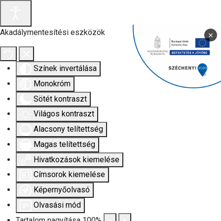
Akadálymentesítési eszközök
×
Színek invertálása
Monokróm
Sötét kontraszt
Világos kontraszt
Alacsony telítettség
Magas telítettség
Hivatkozások kiemelése
Címsorok kiemelése
Képernyőolvasó
Olvasási mód
Tartalom nagyítása
100
%