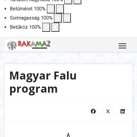
Betűméret
100
%
Sormagasság
100
%
Betűköz
100
%
Magyar Falu
program