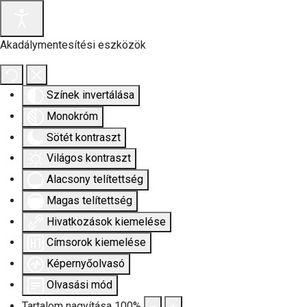
Akadálymentesítési eszközök
Színek invertálása
Monokróm
Sötét kontraszt
Világos kontraszt
Alacsony telítettség
Magas telítettség
Hivatkozások kiemelése
Címsorok kiemelése
Képernyőolvasó
Olvasási mód
Tartalom nagyítása
100
%