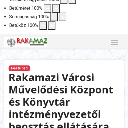
Betűméret
100
%
Sormagasság
100
%
Betűköz
100
%
Featured
Rakamazi Városi
Művelődési Központ
és Könyvtár
intézményvezetői
beosztás ellátására