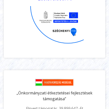
„Önkormányzati étkeztetései fejlesztések
támogatása”
Elnyert támogatás: 39.899.647.-Ft