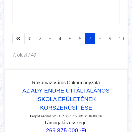
2
3
4
5
6
7
8
9
10
7. oldal / 49
Rakamaz Város Önkormányzata
AZ ADY ENDRE ÚTI ÁLTALÁNOS
ISKOLA ÉPÜLETÉNEK
KORSZERŰSÍTÉSE
Projekt azonosító:
TOP-3.2.1-15-SB1-2016-00026
Támogatás összege:
269.875.000.-Ft