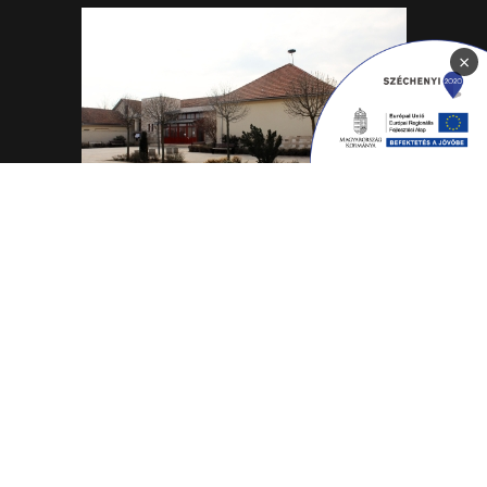
×
Megbízott vezető: Gombos Alexandra
4465 Rakamaz, Szent István út 174
0642/570-727; 0642/570-31
Hétfő - Péntek: 10.00-18.00
Rakamazi Mesevár Óvoda és mini bölcsőde