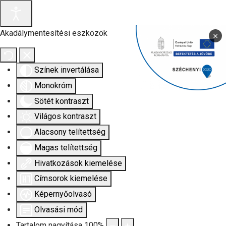
Akadálymentesítési eszközök
×
Színek invertálása
Monokróm
Sötét kontraszt
Világos kontraszt
Alacsony telítettség
Magas telítettség
Hivatkozások kiemelése
Címsorok kiemelése
Képernyőolvasó
Olvasási mód
Tartalom nagyítása
100
%