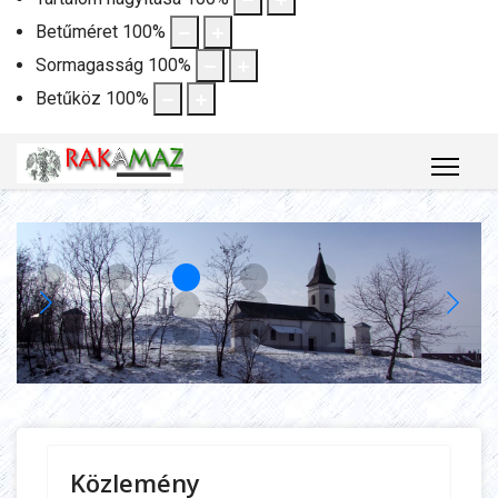
Betűméret
100
%
Sormagasság
100
%
Betűköz
100
%
Közlemény