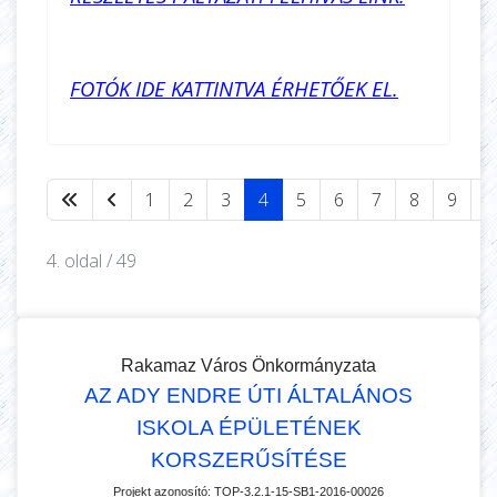
FOTÓK IDE KATTINTVA ÉRHETŐEK EL.
1
2
3
4
5
6
7
8
9
1
4. oldal / 49
Rakamaz Város Önkormányzata
AZ ADY ENDRE ÚTI ÁLTALÁNOS
ISKOLA ÉPÜLETÉNEK
KORSZERŰSÍTÉSE
Projekt azonosító:
TOP-3.2.1-15-SB1-2016-00026