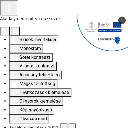
Akadálymentesítési eszközök
×
Színek invertálása
Monokróm
Sötét kontraszt
Világos kontraszt
Alacsony telítettség
Magas telítettség
Hivatkozások kiemelése
Címsorok kiemelése
Képernyőolvasó
Olvasási mód
Tartalom nagyítása
100
%