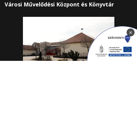
Városi Művelődési Központ és Könyvtár
×
Megbízott vezető: Gombos Alexandra
4465 Rakamaz, Szent István út 174
0642/570-727; 0642/570-31
Hétfő - Péntek: 10.00-18.00
Rakamazi Mesevár Óvoda és mini bölcsőde