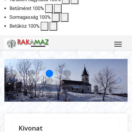
Betűméret
100
%
Sormagasság
100
%
Betűköz
100
%
Kivonat