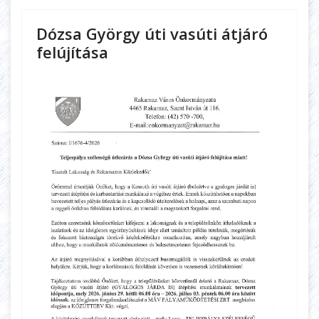
Dózsa György úti vasúti átjáró
felújítása