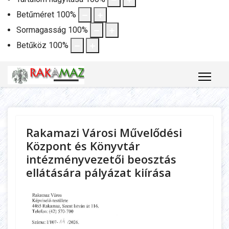
Betűméret
100
%
Sormagasság
100
%
Betűköz
100
%
Rakamazi Városi Művelődési
Központ és Könyvtár
intézményvezetői beosztás
ellátására pályázat kiírása