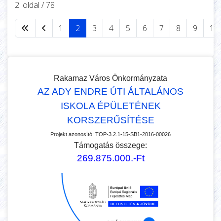
2. oldal / 78
1
2
3
4
5
6
7
8
9
10
Rakamaz Város Önkormányzata
AZ ADY ENDRE ÚTI ÁLTALÁNOS
ISKOLA ÉPÜLETÉNEK
KORSZERŰSÍTÉSE
Projekt azonosító:
TOP-3.2.1-15-SB1-2016-00026
Támogatás összege:
269.875.000.-Ft