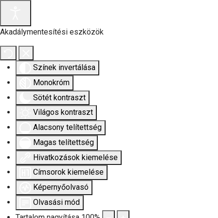
Akadálymentesítési eszközök
Színek invertálása
Monokróm
Sötét kontraszt
Világos kontraszt
Alacsony telítettség
Magas telítettség
Hivatkozások kiemelése
Címsorok kiemelése
Képernyőolvasó
Olvasási mód
Tartalom nagyítása
100
%