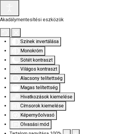
Akadálymentesítési eszközök
Színek invertálása
Monokróm
Sötét kontraszt
Világos kontraszt
Alacsony telítettség
Magas telítettség
Hivatkozások kiemelése
Címsorok kiemelése
Képernyőolvasó
Olvasási mód
Tartalom nagyítása
100
%