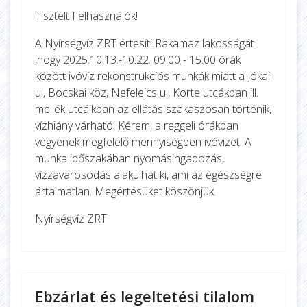
Tisztelt Felhasználók!
A Nyírségvíz ZRT értesíti Rakamaz lakosságát
,hogy 2025.10.13.-10.22. 09.00 - 15.00 órák
között ivóvíz rekonstrukciós munkák miatt a Jókai
u., Bocskai köz, Nefelejcs u., Körte utcákban ill.
mellék utcáikban az ellátás szakaszosan történik,
vízhiány várható. Kérem, a reggeli órákban
vegyenek megfelelő mennyiségben ivóvizet. A
munka időszakában nyomásingadozás,
vízzavarosodás alakulhat ki, ami az egészségre
ártalmatlan. Megértésüket köszönjük.
Nyírségvíz ZRT
Ebzárlat és legeltetési tilalom