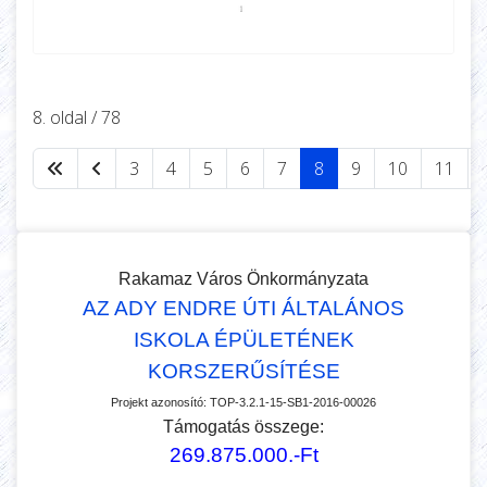
8. oldal / 78
3
4
5
6
7
8
9
10
11
Rakamaz Város Önkormányzata
AZ ADY ENDRE ÚTI ÁLTALÁNOS
ISKOLA ÉPÜLETÉNEK
KORSZERŰSÍTÉSE
Projekt azonosító:
TOP-3.2.1-15-SB1-2016-00026
Támogatás összege:
269.875.000.-Ft