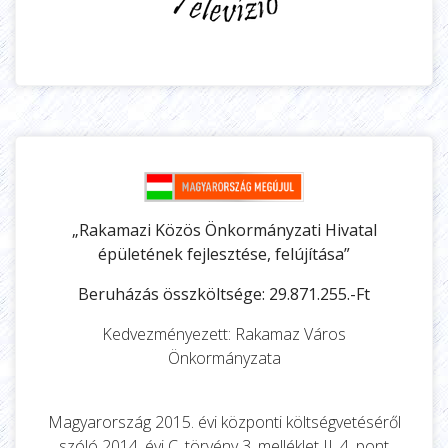
„Rakamazi Közös Önkormányzati Hivatal
épületének fejlesztése, felújítása”
Beruházás összköltsége: 29.871.255.-Ft
Kedvezményezett: Rakamaz Város
Önkormányzata
Magyarország 2015. évi központi költségvetéséről
szóló 2014. évi C. törvény 3. melléklet II. 4. pont