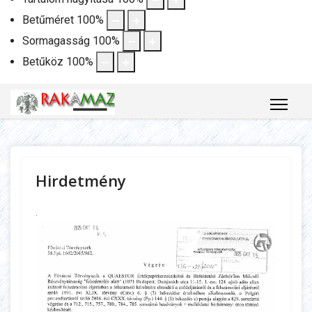
Betűméret
100
%
Sormagasság
100
%
Betűköz
100
%
Hirdetmény
.