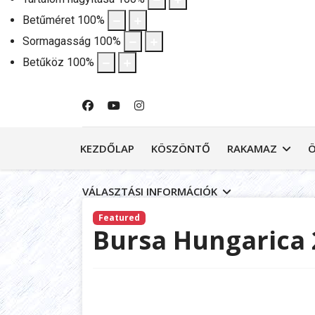
Betűméret
100
%
Sormagasság
100
%
Betűköz
100
%
KEZDŐLAP
KÖSZÖNTŐ
RAKAMAZ
VÁLASZTÁSI INFORMÁCIÓK
Featured
Bursa Hungarica 