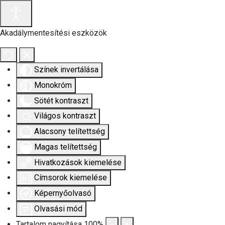
Akadálymentesítési eszközök
Színek invertálása
Monokróm
Sötét kontraszt
Világos kontraszt
Alacsony telítettség
Magas telítettség
Hivatkozások kiemelése
Címsorok kiemelése
Képernyőolvasó
Olvasási mód
Tartalom nagyítása
100
%