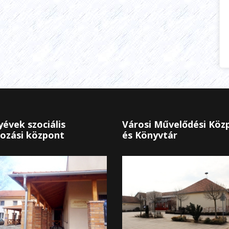
évek szociális
Városi Művelődési Köz
ozási központ
és Könyvtár