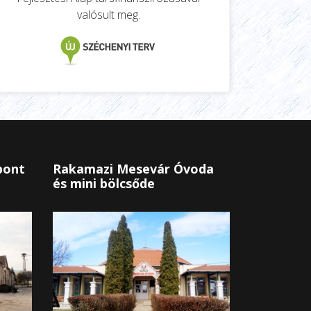
valósult meg.
pont
Rakamazi Mesevár Óvoda
és mini bölcsőde