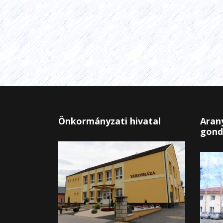
Önkormányzati hivatal
Arany
gond