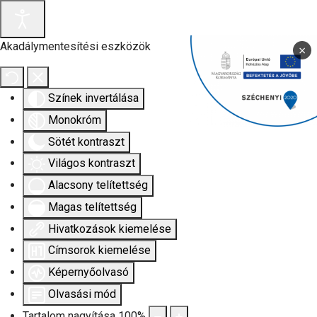
Akadálymentesítési eszközök
×
Színek invertálása
Monokróm
Sötét kontraszt
Világos kontraszt
Alacsony telítettség
Magas telítettség
Hivatkozások kiemelése
Címsorok kiemelése
Képernyőolvasó
Olvasási mód
Tartalom nagyítása
100
%