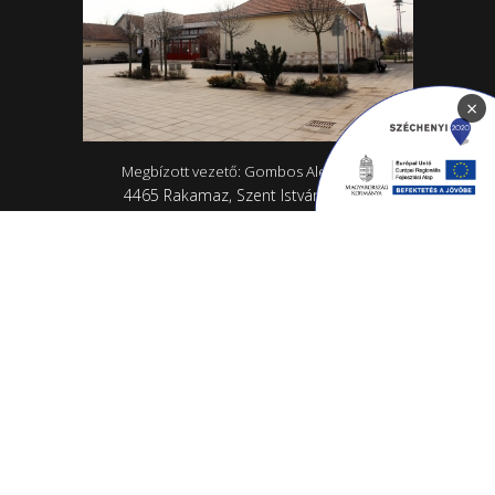
×
Megbízott vezető: Gombos Alexandra
4465 Rakamaz, Szent István út 174
0642/570-727; 0642/570-31
Hétfő - Péntek: 10.00-18.00
Rakamazi Mesevár Óvoda és mini bölcsőde