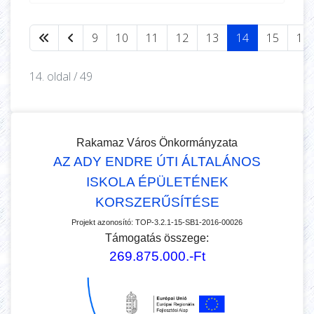
9
10
11
12
13
14
15
16
14. oldal / 49
Rakamaz Város Önkormányzata
AZ ADY ENDRE ÚTI ÁLTALÁNOS
ISKOLA ÉPÜLETÉNEK
KORSZERŰSÍTÉSE
Projekt azonosító:
TOP-3.2.1-15-SB1-2016-00026
Támogatás összege:
269.875.000.-Ft