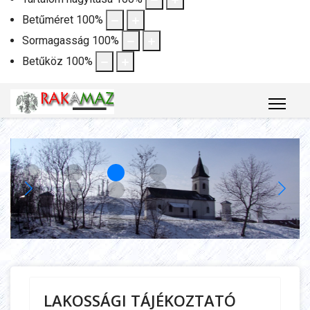
Betűméret
100
%
Sormagasság
100
%
Betűköz
100
%
LAKOSSÁGI TÁJÉKOZTATÓ