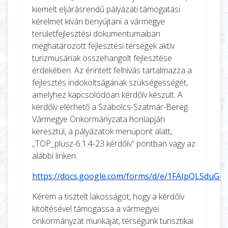
kiemelt eljárásrendű pályázati támogatási
kérelmet kíván benyújtani a vármegye
területfejlesztési dokumentumaiban
meghatározott fejlesztési térségek aktív
turizmusának összehangolt fejlesztése
érdekében. Az érintett felhívás tartalmazza a
fejlesztés indokoltságának szükségességét,
amelyhez kapcsolódóan kérdőív készült. A
kérdőív elérhető a Szabolcs-Szatmár-Bereg
Vármegye Önkormányzata honlapján
keresztül, a pályázatok menüpont alatt,
„TOP_plusz-6.1.4-23 kérdőív” pontban vagy az
alábbi linken:
https://docs.google.com/forms/d/e/1FAIpQLSd
Kérem a tisztelt lakosságot, hogy a kérdőív
kitöltésével támogassa a vármegyei
önkormányzat munkáját, térségünk turisztikai