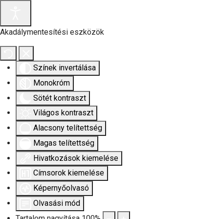
Akadálymentesítési eszközök
Színek invertálása
Monokróm
Sötét kontraszt
Világos kontraszt
Alacsony telítettség
Magas telítettség
Hivatkozások kiemelése
Címsorok kiemelése
Képernyőolvasó
Olvasási mód
Tartalom nagyítása
100
%