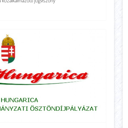
ű közalkalmazotti jogviszony