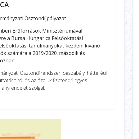
ICA
rmányzati Ösztöndíjpályázat
eri Erőforrások Minisztériumával
vre a Bursa Hungarica Felsőoktatási
elsőoktatási tanulmányokat kezdeni kívánó
atók számára a 2019/2020. második és
kozóan.
ányzati Ösztöndíjrendszer jogszabályi hátteréül
ttatásairól és az általuk fizetendő egyes
rmányrendelet szolgál.