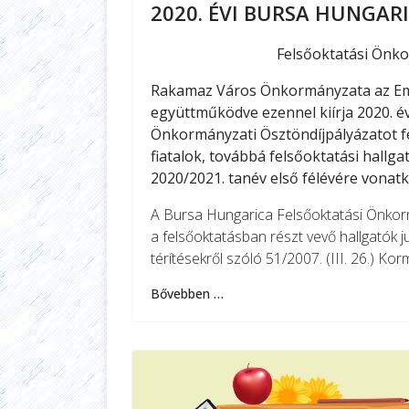
2020. ÉVI BURSA HUNGAR
Felsőoktatási Önko
Rakamaz Város Önkormányzata az Emb
együttműködve ezennel kiírja 2020. é
Önkormányzati Ösztöndíjpályázatot f
fiatalok, továbbá felsőoktatási hallg
2020/2021. tanév első félévére vonat
A Bursa Hungarica Felsőoktatási Önkorm
a felsőoktatásban részt vevő hallgatók ju
térítésekről szóló 51/2007. (III. 26.) Ko
Bővebben …