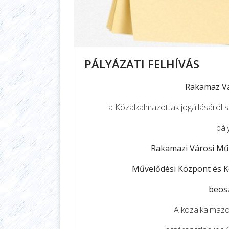
PÁLYÁZATI FELHÍVÁS
Rakamaz V
a Közalkalmazottak jogállásáról sz
pál
Rakamazi Városi Mű
Művelődési Központ és K
beosz
A közalkalmazot