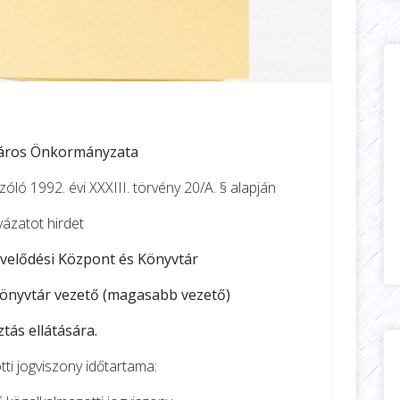
áros Önkormányzata
óló 1992. évi XXXIII. törvény 20/A. § alapján
yázatot hirdet
velődési Központ és Könyvtár
önyvtár vezető (magasabb vezető)
tás ellátására.
ti jogviszony időtartama: