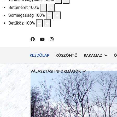
Betűméret
100
%
Sormagasság
100
%
Betűköz
100
%
KEZDŐLAP
KÖSZÖNTŐ
RAKAMAZ
Ö
VÁLASZTÁSI INFORMÁCIÓK