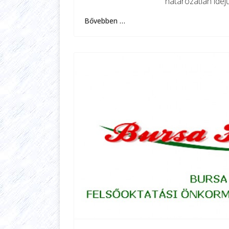
határozatlan idej
Bővebben …