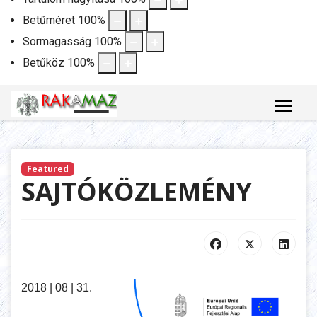
Betűméret
100
%
Sormagasság
100
%
Betűköz
100
%
Featured
SAJTÓKÖZLEMÉNY
2018 | 08 | 31.