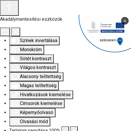
Akadálymentesítési eszközök
×
Színek invertálása
Monokróm
Sötét kontraszt
Világos kontraszt
Alacsony telítettség
Magas telítettség
Hivatkozások kiemelése
Címsorok kiemelése
Képernyőolvasó
Olvasási mód
Tartalom nagyítása
100
%