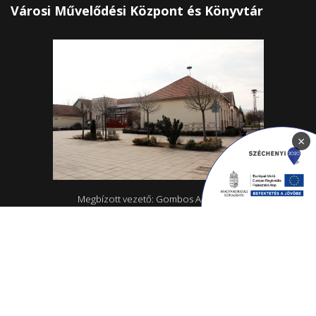
Városi Művelődési Központ és Könyvtár
×
Megbízott vezető: Gombos Alexandra
4465 Rakamaz, Szent István út 174
0642/570-727; 0642/570-31
Hétfő - Péntek: 10.00-18.00
Rakamazi Mesevár Óvoda és mini bölcsőde