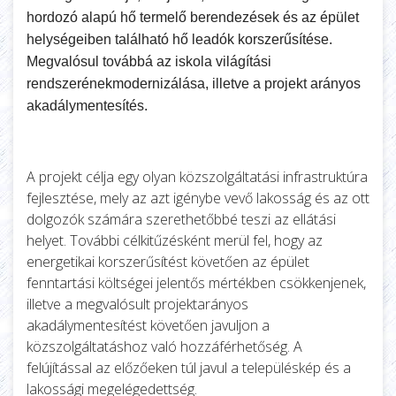
hordozó alapú hő termelő berendezések és az épület
helységeiben található hő leadók korszerűsítése.
Megvalósul továbbá az iskola világítási
rendszerénekmodernizálása, illetve a projekt arányos
akadálymentesítés.
A projekt célja egy olyan közszolgáltatási infrastruktúra
fejlesztése, mely az azt igénybe vevő lakosság és az ott
dolgozók számára szerethetőbbé teszi az ellátási
helyet. További célkitűzésként merül fel, hogy az
energetikai korszerűsítést követően az épület
fenntartási költségei jelentős mértékben csökkenjenek,
illetve a megvalósult projektarányos
akadálymentesítést követően javuljon a
közszolgáltatáshoz való hozzáférhetőség. A
felújítással az előzőeken túl javul a településkép és a
lakossági megelégedettség.