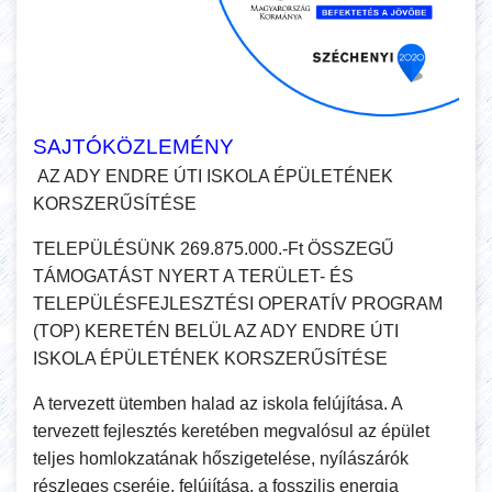
SAJTÓKÖZLEMÉNY
AZ ADY ENDRE ÚTI ISKOLA ÉPÜLETÉNEK
KORSZERŰSÍTÉSE
TELEPÜLÉSÜNK 269.875.000.-Ft ÖSSZEGŰ
TÁMOGATÁST NYERT A TERÜLET- ÉS
TELEPÜLÉSFEJLESZTÉSI OPERATÍV PROGRAM
(TOP) KERETÉN BELÜL AZ ADY ENDRE ÚTI
ISKOLA ÉPÜLETÉNEK KORSZERŰSÍTÉSE
A tervezett ütemben halad az iskola felújítása. A
tervezett fejlesztés keretében megvalósul az épület
teljes homlokzatának hőszigetelése, nyílászárók
részleges cseréje, felújítása, a fosszilis energia