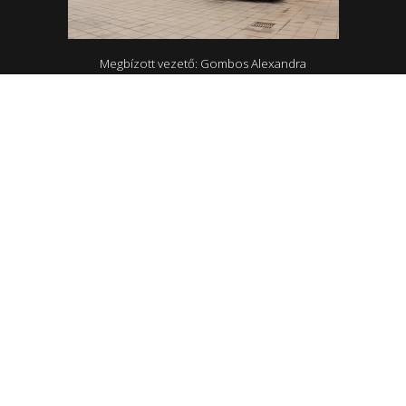
Megbízott vezető: Gombos Alexandra
4465 Rakamaz, Szent István út 174
0642/570-727; 0642/570-31
Hétfő - Péntek: 10.00-18.00
Rakamazi Mesevár Óvoda és mini bölcsőde
Vezető: Turkóné Demeter Éva Mariann