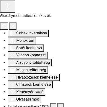
Akadálymentesítési eszközök
Színek invertálása
Monokróm
Sötét kontraszt
Világos kontraszt
Alacsony telítettség
Magas telítettség
Hivatkozások kiemelése
Címsorok kiemelése
Képernyőolvasó
Olvasási mód
Tartalom nagyítása
100
%