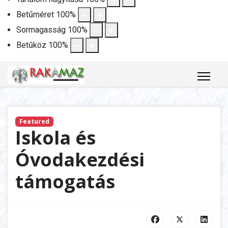
Betűméret
100
%
Sormagasság
100
%
Betűköz
100
%
Featured
Iskola és
Óvodakezdési
támogatás