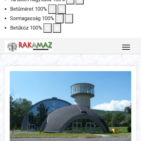
Betűméret
100
%
Sormagasság
100
%
Betűköz
100
%