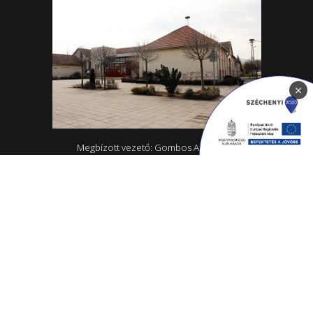
×
Megbízott vezető: Gombos Alexandra
4465 Rakamaz, Szent István út 174
0642/570-727; 0642/570-31
Hétfő - Péntek: 10.00-18.00
Rakamazi Mesevár Óvoda és mini bölcsőde