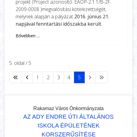
projekt (Project azonosító: ÉAOP-2.1.1/B-2f-
2009-0008 )megvalósítási kötelezettségét,
melynek alapján a pályázat
2016. június 21.
napjával fenntartási időszakba került
.
Bővebben …
5. oldal / 5
1
2
3
4
5
Rakamaz Város Önkormányzata
AZ ADY ENDRE ÚTI ÁLTALÁNOS
ISKOLA ÉPÜLETÉNEK
KORSZERŰSÍTÉSE