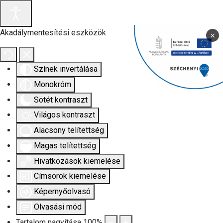
Akadálymentesítési eszközök
×
Színek invertálása
Monokróm
Sötét kontraszt
Világos kontraszt
Alacsony telítettség
Magas telítettség
Hivatkozások kiemelése
Címsorok kiemelése
Képernyőolvasó
Olvasási mód
Tartalom nagyítása
100
%